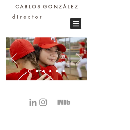
C A R L O S G O N Z Á L E Z
d i r e c t o r